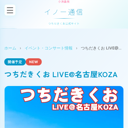
小浜島発
イノー通信
つちだきくお公式サイト
ホーム
›
イベント・コンサート情報
›
つちだきくお LIVE@名古屋KOZA
開催予定
NEW
つちだきくお LIVE@名古屋KOZA