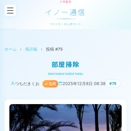
小浜島発
イノー通信
つちだきくお公式サイト
ホーム
›
掲示板
›
投稿 #75
部屋掃除
つちだきくお
2025年12月8日 08:38
#75
✓ 公式