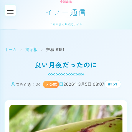
小浜島発
イノー通信
つちだきくお公式サイト
ホーム
›
掲示板
›
投稿 #151
良い月夜だったのに
つちだきくお
2026年3月5日 08:07
#151
✓ 公式