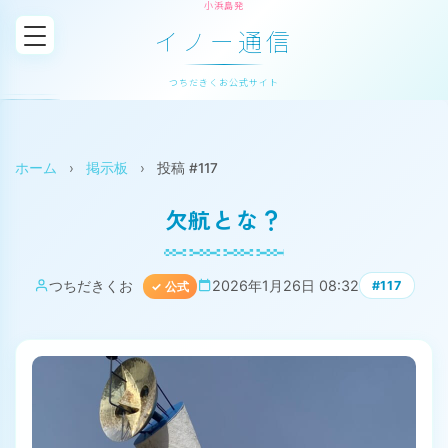
小浜島発
イノー通信
つちだきくお公式サイト
ホーム
›
掲示板
›
投稿 #117
欠航とな？
つちだきくお
2026年1月26日 08:32
#117
✓ 公式