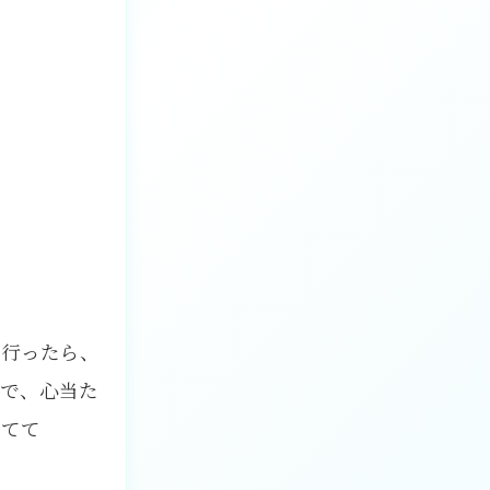
に行ったら、
ので、心当た
してて