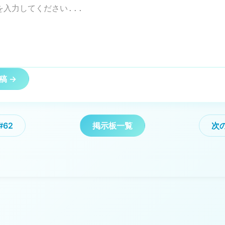
稿 →
#62
掲示板一覧
次の