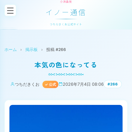
小浜島発
イノー通信
つちだきくお公式サイト
ホーム
›
掲示板
›
投稿 #266
本気の色になってる
つちだきくお
2026年7月4日 08:06
#266
✓ 公式