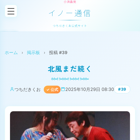
小浜島発
イノー通信
つちだきくお公式サイト
ホーム
›
掲示板
›
投稿 #39
北風まだ続く
つちだきくお
2025年10月29日 08:30
#39
✓ 公式