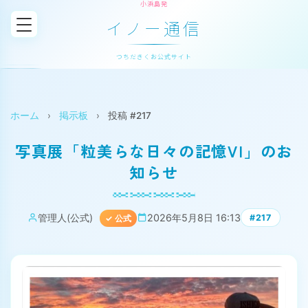
小浜島発
イノー通信
つちだきくお公式サイト
ホーム
›
掲示板
›
投稿 #217
写真展「粒美らな日々の記憶VI」のお
知らせ
管理人(公式)
2026年5月8日 16:13
#217
✓ 公式