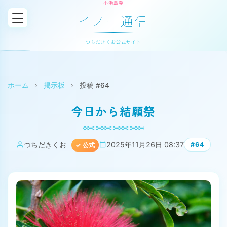
小浜島発
イノー通信
つちだきくお公式サイト
ホーム
›
掲示板
›
投稿 #64
今日から結願祭
つちだきくお
2025年11月26日 08:37
#64
✓ 公式