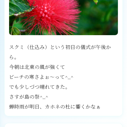
スクミ（仕込み）という初日の儀式が午後か
ら。
今朝は北東の風が強くて
ビーチの寒さよぉ〜って^_^
でも少しづつ晴れてきた。
さすが島の祭^_^
蝉時雨が明日、カホネの杜に響くかなぁ