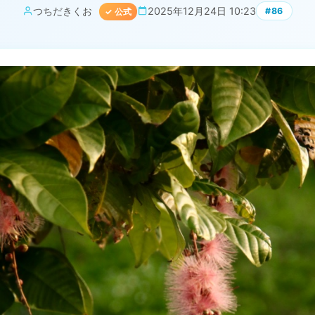
つちだきくお
2025年12月24日 10:23
#86
✓ 公式