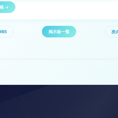
稿 →
#85
掲示板一覧
次の