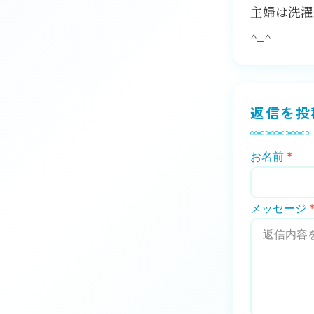
主婦は洗濯
^_^
返信を投
お名前
*
メッセージ