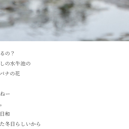
るの？
しの水牛池の
バナの花
にねー
。
日和
た冬日らしいから