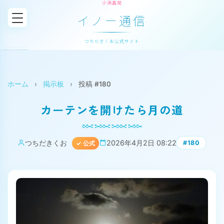
小浜島発
イノー通信
つちだきくお公式サイト
ホーム
›
掲示板
›
投稿 #180
カーテンを開けたら月の道
つちだきくお
2026年4月2日 08:22
#180
✓ 公式