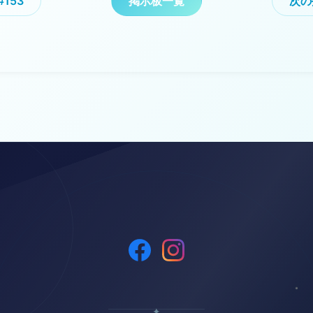
153
掲示板一覧
次の