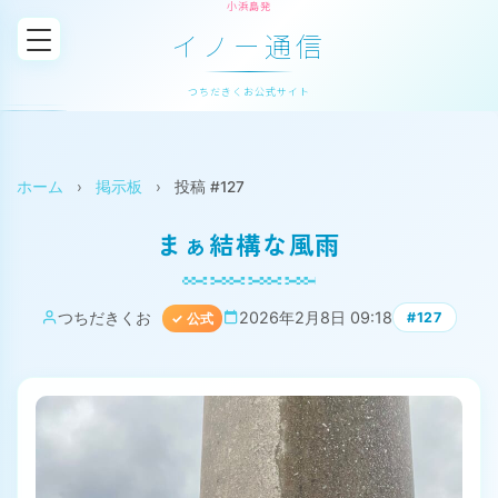
小浜島発
イノー通信
つちだきくお公式サイト
ホーム
›
掲示板
›
投稿 #127
まぁ結構な風雨
つちだきくお
2026年2月8日 09:18
#127
✓ 公式