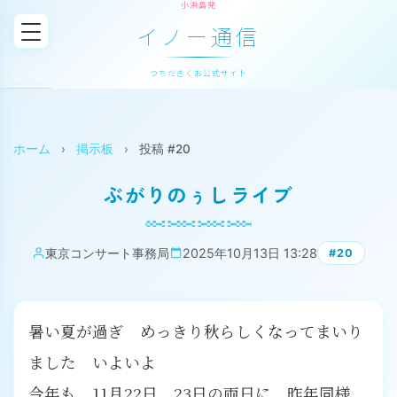
小浜島発
イノー通信
つちだきくお公式サイト
ホーム
›
掲示板
›
投稿 #20
ぶがりのぅしライブ
東京コンサート事務局
2025年10月13日 13:28
#20
暑い夏が過ぎ めっきり秋らしくなってまいり
ました いよいよ
今年も 11月22日 23日の両日に 昨年同様