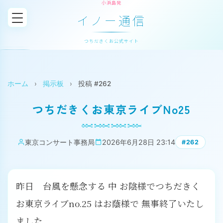
小浜島発
イノー通信
つちだきくお公式サイト
ホーム
›
掲示板
›
投稿 #262
つちだきくお東京ライブNo25
東京コンサート事務局
2026年6月28日 23:14
#262
昨日 台風を懸念する 中 お陰様でつちだきく
お東京ライブno.25 はお蔭様で 無事終了いたし
ました