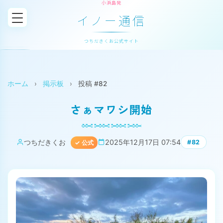
小浜島発
イノー通信
つちだきくお公式サイト
ホーム
›
掲示板
›
投稿 #82
さぁマワシ開始
つちだきくお
2025年12月17日 07:54
#82
✓ 公式